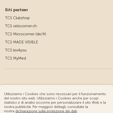
Siti partner
TCS Clubshop
TCS velocorner.ch
TCS Microcorner (de/fr)
TCS MADE VISIBLE
TCS lex4you
TCS MyMed