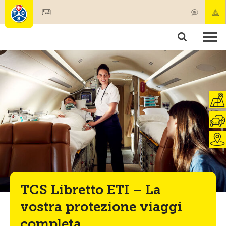
Diventare socio
Societariato & prestazioni
Prodotti
Corsi & controlli veicoli
Camping & viaggi
Test, sicurezza & salute
TCS Libretto ETI – La
vostra protezione viaggi
completa.