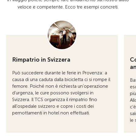
veloce e competente. Ecco tre esempi concreti.
Rimpatrio in Svizzera
Co
a
Può succedere durante le ferie in Provenza: a
causa di una caduta dalla bicicletta ci si rompe il
Ba
femore. Poiché non è richiesta un’operazione
esc
d’urgenza, le cure possono svolgersi in
pi
Svizzera. Il TCS organizza il rimpatrio fino
Al
all’ospedale svizzero e copre i costi dei
c’
pernottamenti in hotel non effettuati.
sa
le