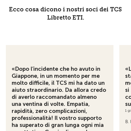
Ecco cosa dicono i nostri soci dei TCS
Libretto ETI.
«Dopo l’incidente che ho avuto in
«L
Giappone, in un momento per me
st
molto difficile, il TCS mi ha dato un
mo
aiuto straordinario. Da allora credo
si
di averlo raccomandato almeno
co
una ventina di volte. Empatia,
su
rapidità, zero complicazioni,
1 g
professionalità! Il vostro supporto
B.
ha superato di gran lunga ogni mia