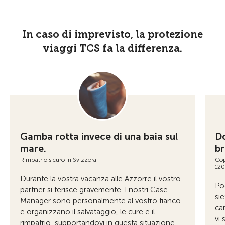
In caso di imprevisto, la protezione
viaggi TCS fa la differenza.
Gamba rotta invece di una baia sul
Do
mare.
br
Rimpatrio sicuro in Svizzera.
Cop
120
Durante la vostra vacanza alle Azzorre il vostro
Poc
partner si ferisce gravemente. I nostri Case
sie
Manager sono personalmente al vostro fianco
car
e organizzano il salvataggio, le cure e il
vi 
rimpatrio, supportandovi in questa situazione