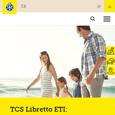
Diventare socio
Societariato & prestazioni
Prodotti
Corsi & controlli veicoli
Camping & viaggi
Test, sicurezza & salute
TCS Libretto ETI: