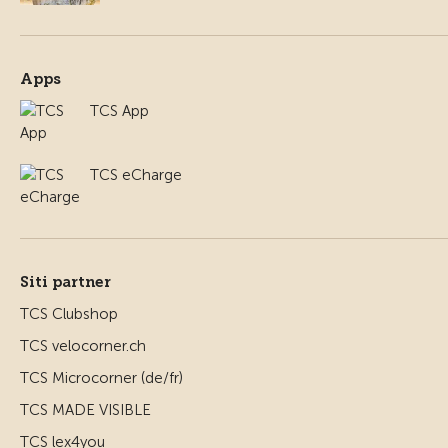
Apps
TCS App
TCS eCharge
Siti partner
TCS Clubshop
TCS velocorner.ch
TCS Microcorner (de/fr)
TCS MADE VISIBLE
TCS lex4you