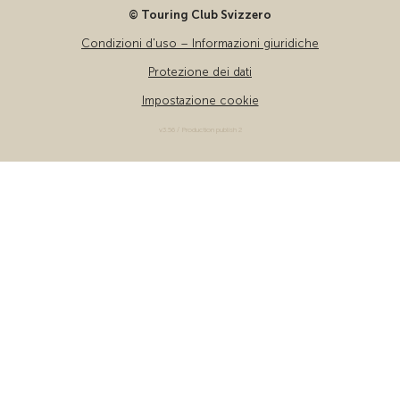
© Touring Club Svizzero
Condizioni d'uso – Informazioni giuridiche
Protezione dei dati
Impostazione cookie
v3.56 / Production publish 2