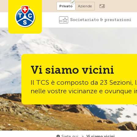
Diventare socio
Privato
Aziende
Societariato & prestazioni
Vi siamo vicini
Il TCS è composto da 23 Sezioni, l
nelle vostre vicinanze e ovunque i
Siete qui:
»
Vi siamo vicini