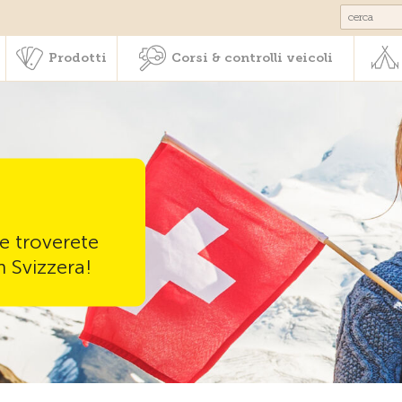
Societariato & prestazioni
Prodotti
Corsi & controlli veic
Prodotti
Corsi & controlli veicoli
e troverete
n Svizzera!