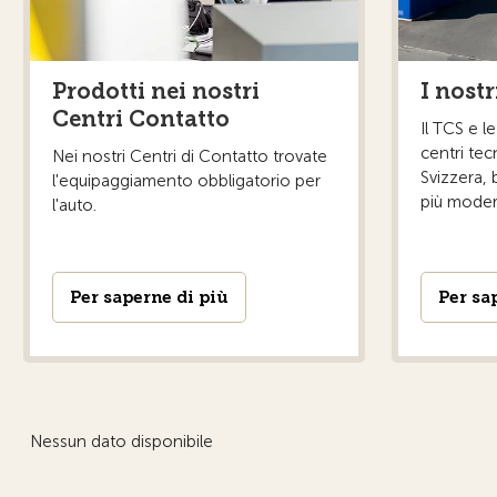
Turgovia
Uri
Vallese
Prodotti nei nostri
I nostr
Vaud
Centri Contatto
Il TCS e l
Zugo
centri tecni
Nei nostri Centri di Contatto trovate
Svizzera, 
l'equipaggiamento obbligatorio per
Zurigo
più modern
l'auto.
Per saperne di più
Per sa
Nessun dato disponibile