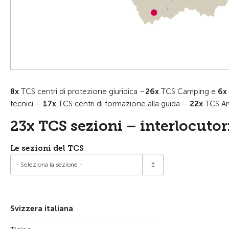
8x
TCS centri di protezione giuridica –
26x
TCS Camping e
6
x
tecnici –
17x
TCS centri di formazione alla guida –
22
x
TCS A
23x TCS sezioni – interlocutori
Le sezioni del TCS
- Seleziona la sezione -
Appenzello AR
Argovia
Svizzera italiana
Basilea