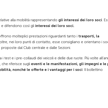
relative alla mobilità rappresentando
gli interessi dei loro soci
. E
à e difendono così gli
interessi dei loro soci.
offrono molteplici prestazioni riguardanti tanto i
trasporti, la
noltre, nei loro punti di contatto, esse consigliano e orientano i so
i proposte dal Club centrale e dalle Sezioni.
 i test e i pre-collaudi dei veicoli e delle due ruote. Più volte all’an
 che riferisce sugli
eventi e le manifestazioni, gli impegni e le
ilità, nonché le offerte e i vantaggi per i soci
. Il bollettino