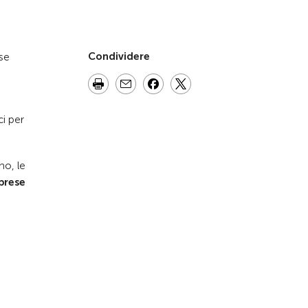
Condividere
sse
ci per
no, le
 prese