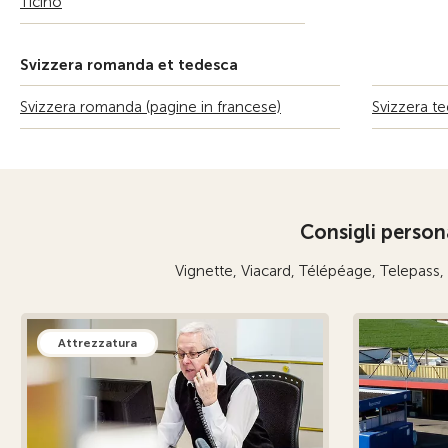
Ticino
Berna
Bienne-Seeland
Svizzera romanda et tedesca
Friborgo
Ginevra
Svizzera romanda (pagine in francese)
Svizzera t
Glarona
Grigioni
Giura – Giura bernese
Consigli persona
Lucerna – Nidvaldo/Obvaldo
Neuchâtel
Vignette, Viacard, Télépéage, Telepass
Sciaffusa
Svitto
Attrezzatura
Soletta
San Gallo – AI
Ticino