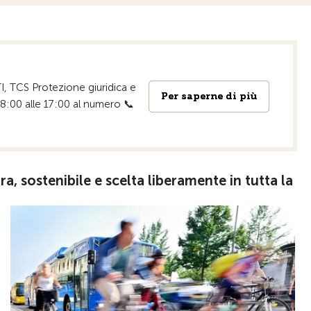
TI, TCS Protezione giuridica e
Per saperne di più
Per saperne di più
le 8:00 alle 17:00 al numero 📞
, sostenibile e scelta liberamente in tutta la