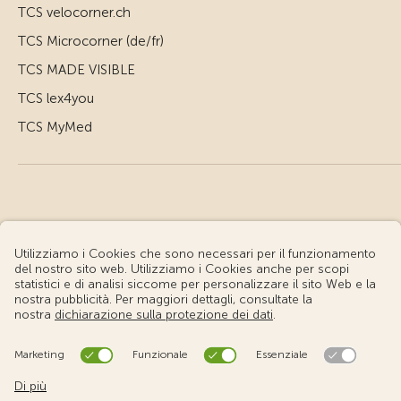
TCS velocorner.ch
TCS Microcorner (de/fr)
TCS MADE VISIBLE
TCS lex4you
TCS MyMed
© Touring Club Svizzero
Condizioni d'uso – Informazioni giuridiche
Protezione dei dati