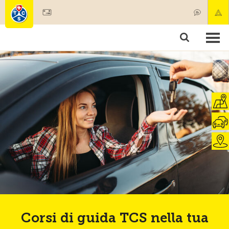
Diventare socio
Societariato & prestazioni
Prodotti
Corsi & controlli veicoli
Camping & viaggi
Test, sicurezza & salute
Corsi di guida TCS nella tua