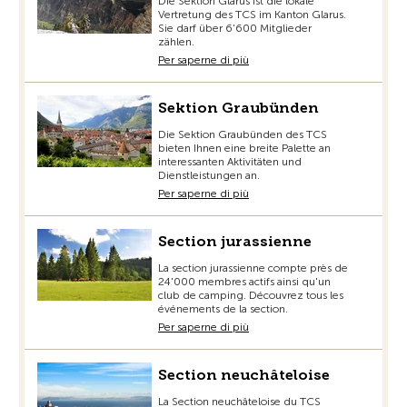
Die Sektion Glarus ist die lokale
Vertretung des TCS im Kanton Glarus.
Sie darf über 6'600 Mitglieder
zählen.
Per saperne di più
Sektion Graubünden
Die Sektion Graubünden des TCS
bieten Ihnen eine breite Palette an
interessanten Aktivitäten und
Dienstleistungen an.
Per saperne di più
Section jurassienne
La section jurassienne compte près de
24'000 membres actifs ainsi qu'un
club de camping. Découvrez tous les
événements de la section.
Per saperne di più
Section neuchâteloise
La Section neuchâteloise du TCS