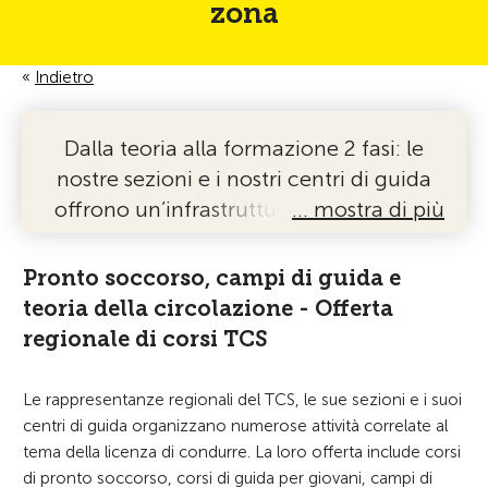
zona
Indietro
Dalla teoria alla formazione 2 fasi: le
nostre sezioni e i nostri centri di guida
offrono un’infrastruttura professionale
… mostra di più
nonché un’ampia gamma di corsi e
training di guida.
Pronto soccorso, campi di guida e
teoria della circolazione - Offerta
regionale di corsi TCS
Le rappresentanze regionali del TCS, le sue sezioni e i suoi
centri di guida organizzano numerose attività correlate al
tema della licenza di condurre. La loro offerta include corsi
di pronto soccorso, corsi di guida per giovani, campi di