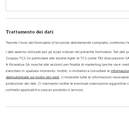
Trattamento dei dati
Tramite l'invio del formulario d'iscrizione debitamente compilato, confermo l'es
I dati saranno utilizzati per gli scopi indicati nel presente formulario. Tali dati
Gruppo TCS (in particolare alle società figlie di TCS come TAS Assicurazioni SA
& Ricreativa SA, nonché alle sezioni) per finalità di marketing (anche via e-mail
esercitato in qualsiasi momento. Inoltre, vi invitiamo a consultare le
informazion
datipubblicate sul nostro sito web
. Lì troverete tutte le informazioni necessari
protezione dei dati. Ci riserviamo inoltre le eventuali osservazioni aggiuntive 
contratto applicabili a ciascun prodotto o servizio.