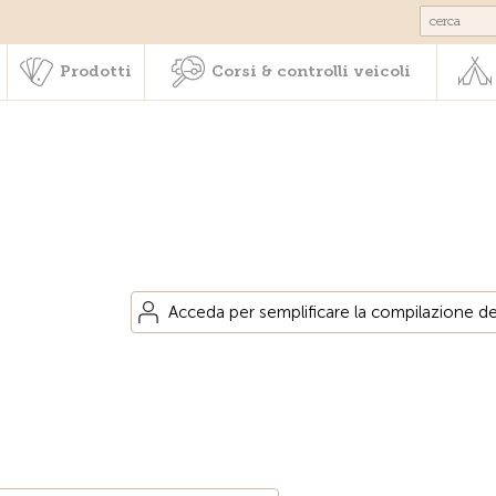
Societariato & prestazioni
Prodotti
Corsi & controlli veic
Prodotti
Corsi & controlli veicoli
Acceda per semplificare la compilazione dei