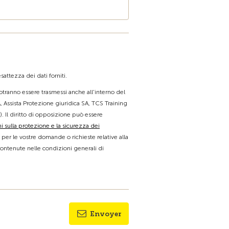
attezza dei dati forniti.
 potranno essere trasmessi anche all'interno del
, Assista Protezione giuridica SA, TCS Training
). Il diritto di opposizione può essere
i sulla protezione e la sicurezza dei
e per le vostre domande o richieste relative alla
contenute nelle condizioni generali di
Envoyer