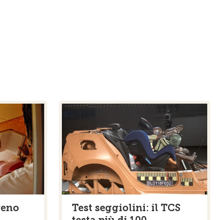
reno
Test seggiolini: il TCS
testa più di 100