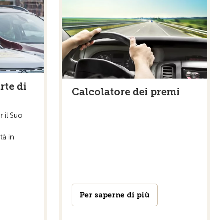
rte di
Calcolatore dei premi
 il Suo
tà in
Per saperne di più