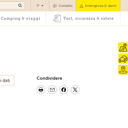
oli
Camping & viaggi
Test, sicurezza & salute
IT
Contatto
Emergenza & danni
Camping & viaggi
Test, sicurezza & salute
Condividere
 dati