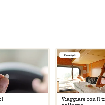
Consigli
ci
Viaggiare con il t
notturno