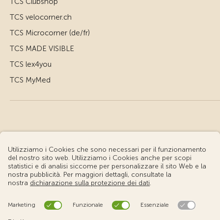
TCS Clubshop
TCS velocorner.ch
TCS Microcorner (de/fr)
TCS MADE VISIBLE
TCS lex4you
TCS MyMed
© Touring Club Svizzero
Condizioni d'uso – Informazioni giuridiche
Protezione dei dati