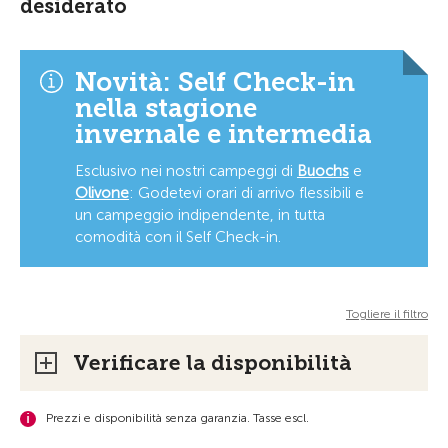
desiderato
Novità: Self Check-in
nella stagione
invernale e intermedia
Esclusivo nei nostri campeggi di
Buochs
e
Olivone
:
Godetevi orari di arrivo flessibili e
un campeggio indipendente, in tutta
comodità con il Self Check-in.
Togliere il filtro
Verificare la disponibilità
Prezzi e disponibilità senza garanzia. Tasse escl.