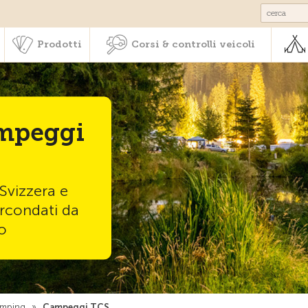
Societariato & prestazioni
Prodotti
Corsi & controlli veic
Prodotti
Corsi & controlli veicoli
mpeggi
 Svizzera e
ircondati da
o
mping
»
Campeggi TCS