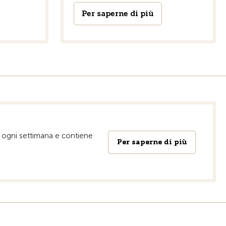
Per saperne di più
a ogni settimana e contiene
Per saperne di più
Per saperne di più