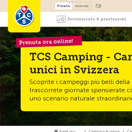
Diventare socio
Privato
Aziende
Societariato & prestazioni
Prenota ora online!
TCS Camping - Ca
unici in Svizzera
Scoprite i campeggi più belli della
trascorrete giornate spensierate c
uno scenario naturale straordinari
Siete qui:
…
»
Camping & viaggi
»
Ca