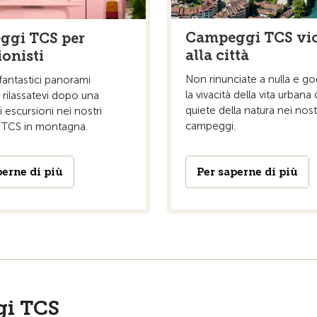
Campeggi TCS vi
ggi TCS per
alla città
ionisti
Non rinunciate a nulla e go
fantastici panorami
la vivacità della vita urbana 
rilassatevi dopo una
quiete della natura nei nost
i escursioni nei nostri
campeggi.
TCS in montagna.
perne di più
Per saperne di più
gi TCS