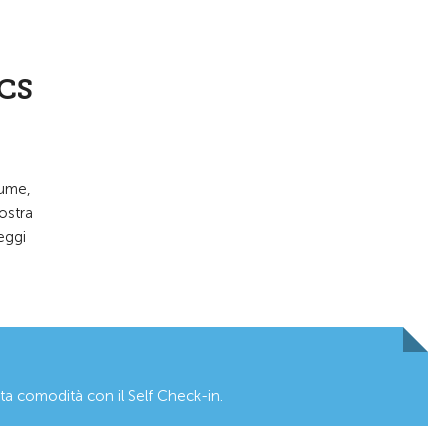
TCS
iume,
ostra
eggi
tta comodità con il Self Check-in.