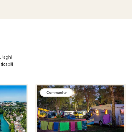
 laghi
icabili
Community