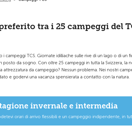
preferito tra i 25 campeggi del 
 i campeggi TCS. Giornate idilliache sulle rive di un lago o di un f
n posto da sogno. Con oltre 25 campeggi in tutta la Svizzera, la n
ostra attrezzatura da campeggio? Nessun problema. Nei nostri camp
ato e godervi una vacanza spensierata a contatto con la natura.
stagione invernale e intermedia
detevi orari di arrivo flessibili e un campeggio indipendente, in tu