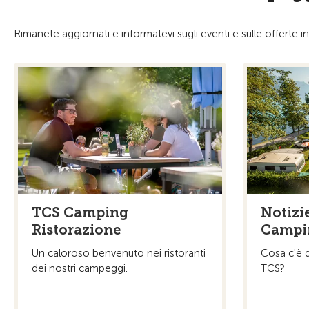
Rimanete aggiornati e informatevi sugli eventi e sulle offerte 
TCS Camping
Notizie
Ristorazione
Campi
Un caloroso benvenuto nei ristoranti
Cosa c'è 
dei nostri campeggi.
TCS?