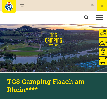
Diventare socio
Societariato & prestazioni
Prodotti
Corsi & controlli veicoli
Camping & viaggi
Test, sicurezza & salute
TCS Camping Flaach am
Rhein****