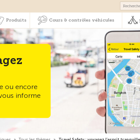
Membres & prestations
Produits
Cours & contrôles véhicul
Produits
Cours & contrôles véhicules
agez
me ou encore
y vous informe
tiques
»
Tous les thèmes
»
Travel Safety : voyagez l’esprit tranquill