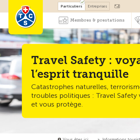
Devenir membre
Particuliers
Entreprises
Membres & prestations
Travel Safety : voy
l’esprit tranquille
Catastrophes naturelles, terroris
troubles politiques : Travel Safet
et vous protège.
Vous êtes ici:
…
»
Informations touris