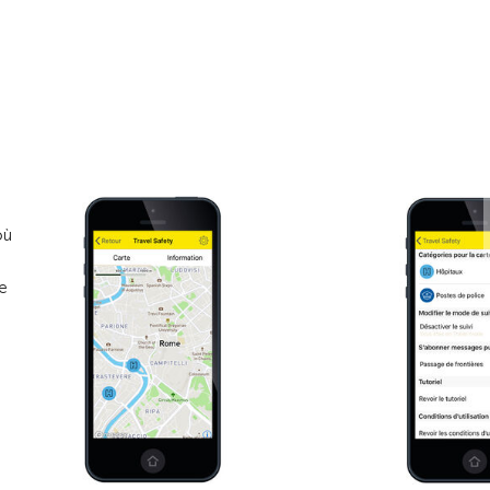
où
ue