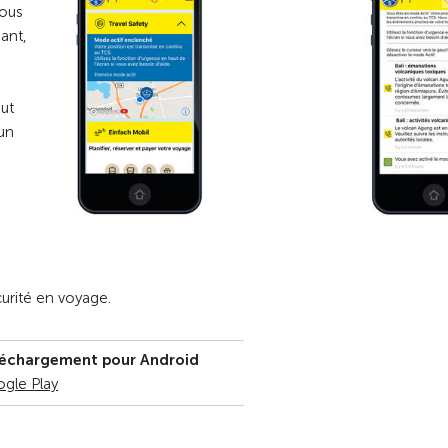
nous
éant,
ut
un
curité en voyage.
échargement pour Android
gle Play