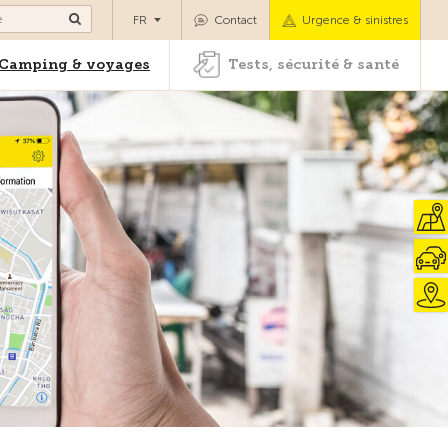
es
Camping & voyages
Tests, sécurité & santé
FR
Contact
Urgence & sinistres
Camping & voyages
Tests, sécurité & santé
e