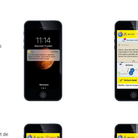
s
t de