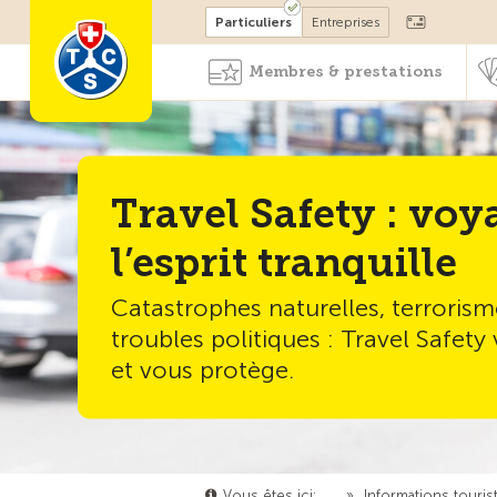
Devenir membre
Particuliers
Entreprises
Membres & prestations
Travel Safety : voy
l’esprit tranquille
Catastrophes naturelles, terroris
troubles politiques : Travel Safet
et vous protège.
Vous êtes ici:
…
»
Informations touris