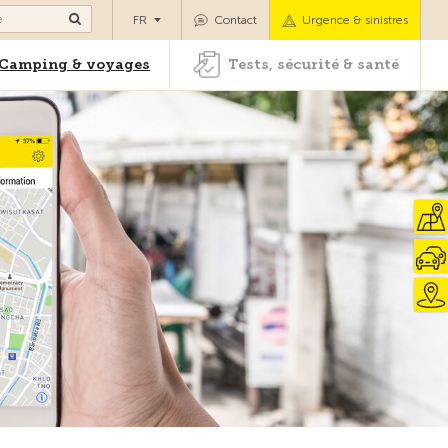
es
Camping & voyages
Tests, sécurité & santé
FR
Contact
Urgence & sinistres
Camping & voyages
Tests, sécurité & santé
e