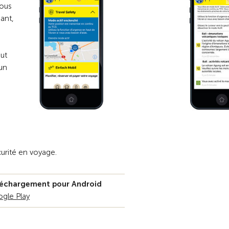
nous
éant,
ut
un
curité en voyage.
échargement pour Android
gle Play