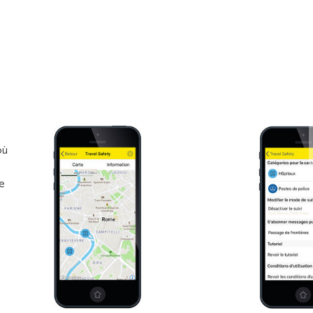
où
ue