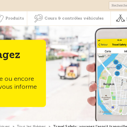
Membres & prestations
Produits
Cours & contrôles véhicul
Produits
Cours & contrôles véhicules
agez
me ou encore
y vous informe
tiques
»
Tous les thèmes
»
Travel Safety : voyagez l’esprit tranquill