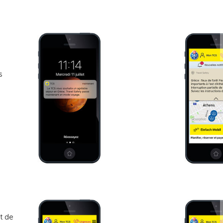
s
t de