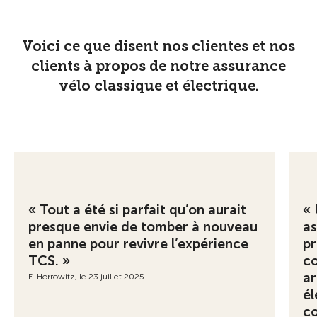
Voici ce que disent nos clientes et nos
clients à propos de notre assurance
vélo classique et électrique.
« Tout a été si parfait qu’on aurait
« 
presque envie de tomber à nouveau
as
en panne pour revivre l’expérience
pr
TCS. »
co
a
F. Horrowitz, le 23 juillet 2025
él
co