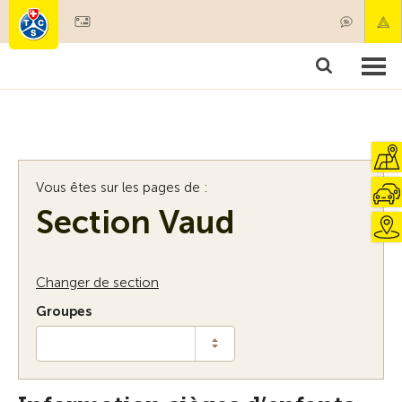
Devenir membre
Membres & prestations
Produits
Cours & contrôles véhicules
Camping & voyages
Tests, sécurité & santé
Vous êtes sur les pages de :
Section Vaud
Changer de section
Groupes