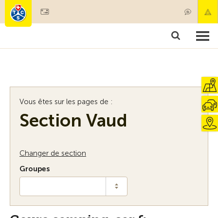
Devenir membre
Membres & prestations
Produits
Cours & contrôles véhicules
Camping & voyages
Tests, sécurité & santé
Vous êtes sur les pages de :
Section Vaud
Changer de section
Groupes