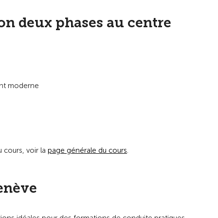
ion deux phases au centre
ment moderne
 cours, voir la
page générale du cours
.
Genève