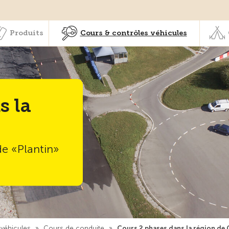
Membres & prestations
Produits
Cours & contrôles véhicul
Produits
Cours & contrôles véhicules
s la
e «Plantin»
 véhicules
»
Cours de conduite
»
Cours 2 phases dans la région de