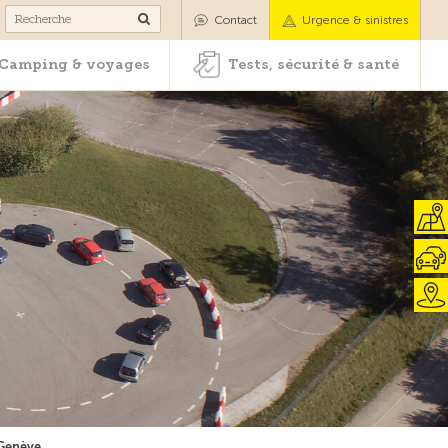
es
Camping & voyages
Tests, sécurité & santé
Contact
Urgence & sinistres
Camping & voyages
Tests, sécurité & santé
 Genève