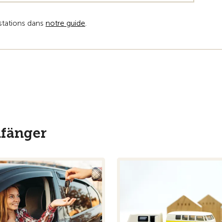
estations dans
notre guide
.
nfänger