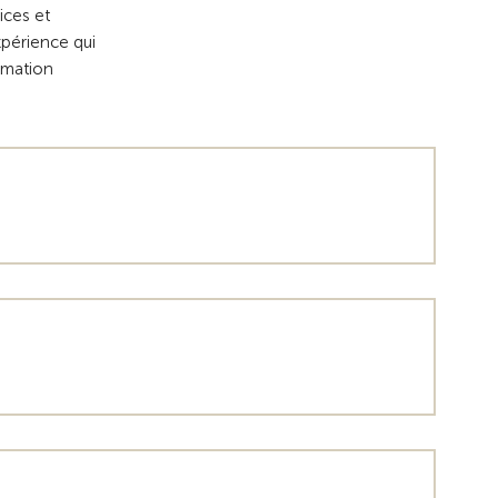
rices et
xpérience qui
ormation
.