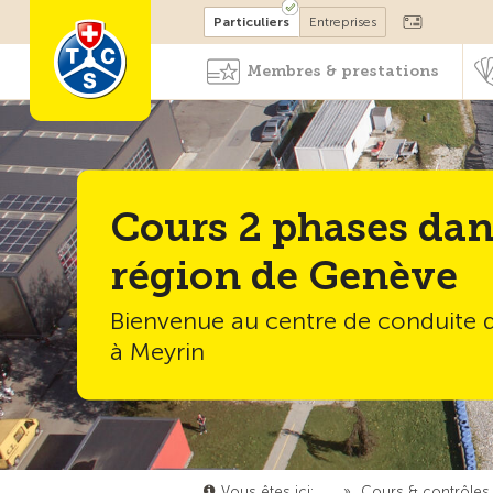
Devenir membre
Particuliers
Entreprises
Membres & prestations
Cours 2 phases dan
région de Genève
Bienvenue au centre de conduite d
à Meyrin
Vous êtes ici:
…
»
Cours & contrôles