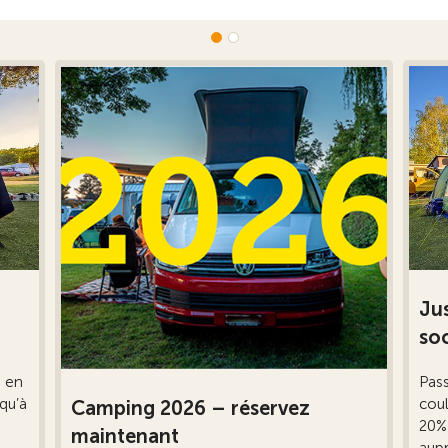
Jus
so
s en
Pas
squ’à
coul
Camping 2026 – réservez
20% 
maintenant
aupr