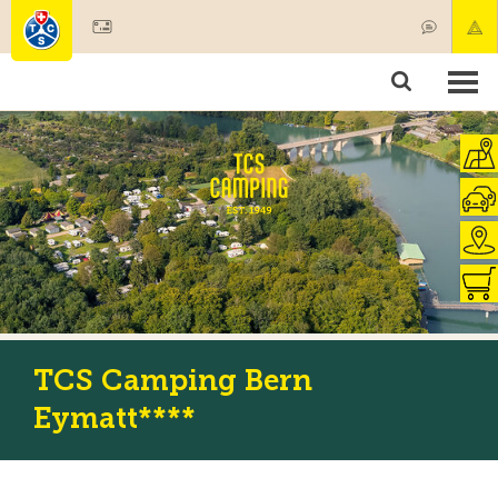
Devenir membre
Membres & prestations
Produits
Cours & contrôles véhicules
Camping & voyages
Tests, sécurité & santé
TCS Camping Bern
Eymatt****