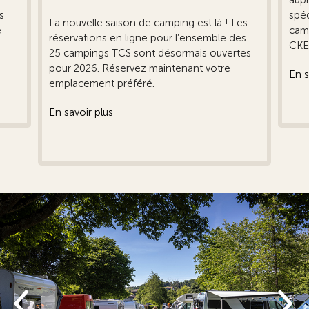
s
spéc
La nouvelle saison de camping est là ! Les
e
camp
réservations en ligne pour l’ensemble des
CKE
25 campings TCS sont désormais ouvertes
pour 2026. Réservez maintenant votre
En s
emplacement préféré.
En savoir plus