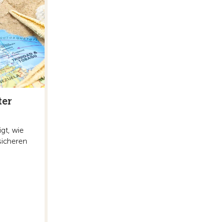
ter
gt, wie
sicheren