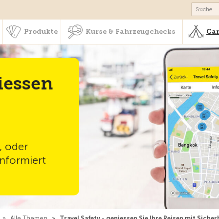
schaft & Leistungen
Produkte
Kurse & Fahrzeugchecks
Produkte
Kurse & Fahrzeugchecks
Cam
iessen
, oder
informiert
»
Alle Themen
»
Travel Safety - geniessen Sie Ihre Reisen mit Sicher