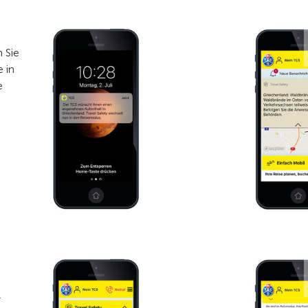
m Sie
e in
e
d
r