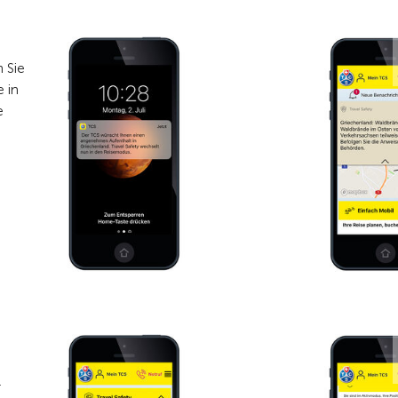
m Sie
e in
e
d
r