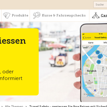
schaft & Leistungen
Produkte
Kurse & Fahrzeugchecks
Produkte
Kurse & Fahrzeugchecks
Cam
iessen
, oder
informiert
»
Alle Themen
»
Travel Safety - geniessen Sie Ihre Reisen mit Sicher