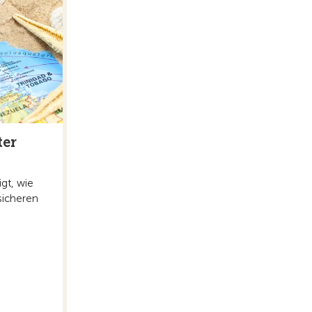
ter
gt, wie
sicheren