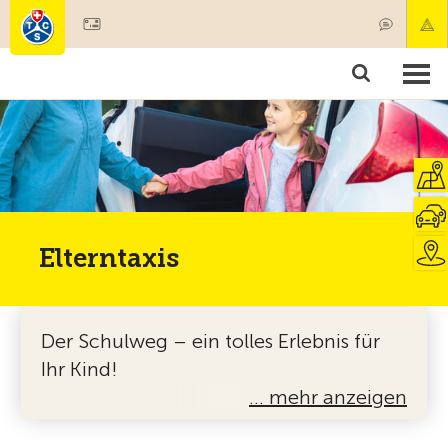
Mitglied werden
Mitgliedschaft & Leistungen
Produkte
Kurse & Fahrzeugchecks
Camping & Reisen
Test, Sicherheit & Gesundheit
Elterntaxis
Der Schulweg – ein tolles Erlebnis für
Ihr Kind!
… mehr anzeigen