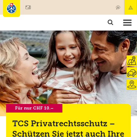
Mitglied werden
Mitgliedschaft & Leistungen
Produkte
Kurse & Fahrzeugchecks
Camping & Reisen
Test, Sicherheit & Gesundheit
Für nur CHF 10.–
TCS Privatrechtsschutz –
Schützen Sie jetzt auch Ihre