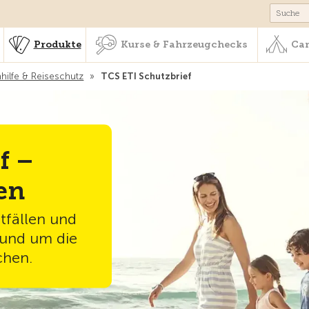
schaft & Leistungen
Produkte
Kurse & Fahrzeugchecks
Produkte
Kurse & Fahrzeugchecks
Cam
hilfe & Reiseschutz
»
TCS ETI Schutzbrief
f –
en
otfällen und
rund um die
chen.