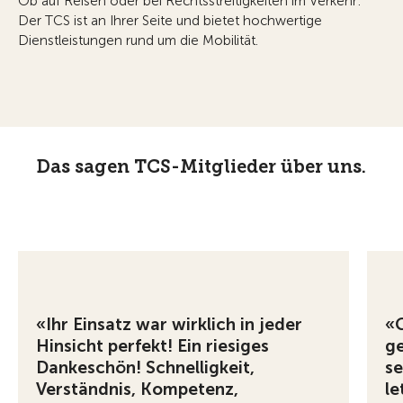
Ob auf Reisen oder bei Rechtsstreitigkeiten im Verkehr:
Der TCS ist an Ihrer Seite und bietet hochwertige
Dienstleistungen rund um die Mobilität.
Das sagen TCS-Mitglieder über uns.
«Ihr Einsatz war wirklich in jeder
«G
Hinsicht perfekt! Ein riesiges
ge
Dankeschön! Schnelligkeit,
se
Verständnis, Kompetenz,
le