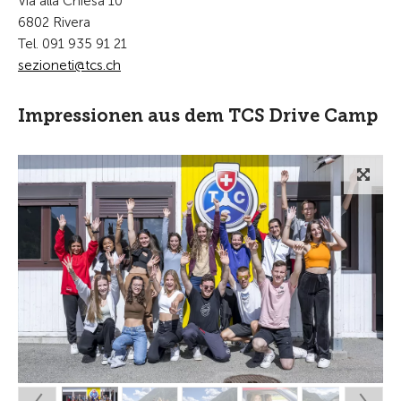
Via alla Chiesa 10
6802 Rivera
Tel. 091 935 91 21
s
z
n
t
tcs
ch
Impressionen aus dem TCS Drive Camp