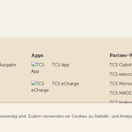
Apps
Partner-
 Ausgabe
TCS App
TCS Clubs
TCS veloco
TCS eCharge
TCS Micro
TCS MADE 
TCS lex4y
nd um
TCS MyMe
g