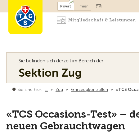
Mitglied werden
Mitglied
Privat
Firmen
Mitgliedschaft & Leistungen
Sie befinden sich derzeit im Bereich der
Sektion Zug
Sie sind hier:
…
»
Zug
»
Fahrzeugkontrollen
»
«TCS Occas
«TCS Occasions-Test» – de
neuen Gebrauchtwagen