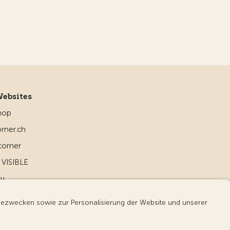
Websites
hop
rner.ch
corner
VISIBLE
ou
d