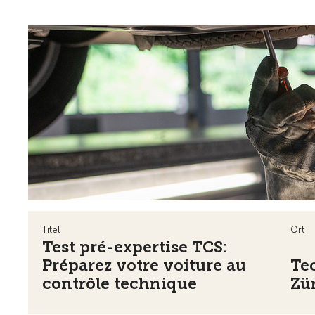
Titel
Ort
Test pré-expertise TCS:
Préparez votre voiture au
Te
contrôle technique
Zü