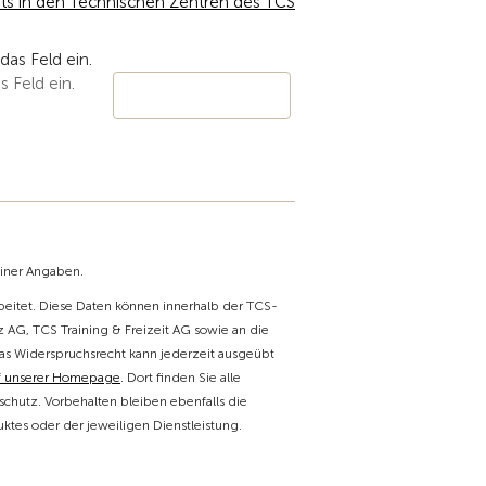
ts in den Technischen Zentren des TCS
s Feld ein.
einer Angaben.
itet. Diese Daten können innerhalb der TCS-
 AG, TCS Training & Freizeit AG sowie an die
as Widerspruchsrecht kann jederzeit ausgeübt
f unserer Homepage
. Dort finden Sie alle
chutz. Vorbehalten bleiben ebenfalls die
tes oder der jeweiligen Dienstleistung.