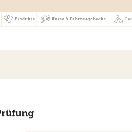
schaft & Leistungen
Produkte
Kurse & Fahrzeugchecks
Produkte
Kurse & Fahrzeugchecks
Cam
Prüfung