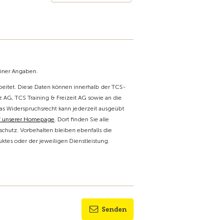
einer Angaben.
itet. Diese Daten können innerhalb der TCS-
 AG, TCS Training & Freizeit AG sowie an die
as Widerspruchsrecht kann jederzeit ausgeübt
f unserer Homepage
. Dort finden Sie alle
chutz. Vorbehalten bleiben ebenfalls die
tes oder der jeweiligen Dienstleistung.
Senden