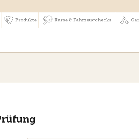
schaft & Leistungen
Produkte
Kurse & Fahrzeugchecks
Produkte
Kurse & Fahrzeugchecks
Cam
Prüfung