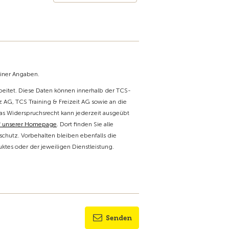
einer Angaben.
itet. Diese Daten können innerhalb der TCS-
 AG, TCS Training & Freizeit AG sowie an die
as Widerspruchsrecht kann jederzeit ausgeübt
f unserer Homepage
. Dort finden Sie alle
chutz. Vorbehalten bleiben ebenfalls die
tes oder der jeweiligen Dienstleistung.
Senden