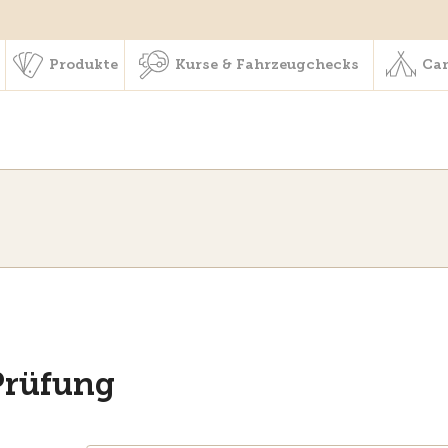
schaft & Leistungen
Produkte
Kurse & Fahrzeugchecks
Produkte
Kurse & Fahrzeugchecks
Cam
Prüfung