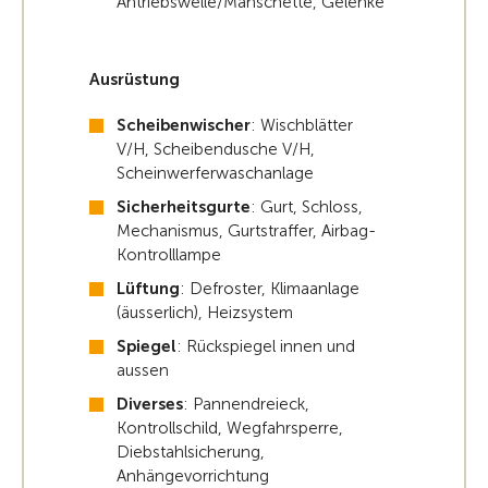
Antriebswelle/Manschette, Gelenke
Ausrüstung
Scheibenwischer
: Wischblätter
V/H, Scheibendusche V/H,
Scheinwerferwaschanlage
Sicherheitsgurte
: Gurt, Schloss,
Mechanismus, Gurtstraffer, Airbag-
Kontrolllampe
Lüftung
: Defroster, Klimaanlage
(äusserlich), Heizsystem
Spiegel
: Rückspiegel innen und
aussen
Diverses
: Pannendreieck,
Kontrollschild, Wegfahrsperre,
Diebstahlsicherung,
Anhängevorrichtung