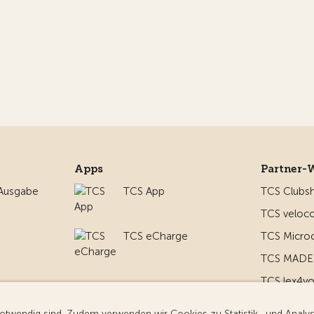
Apps
Partner-
 Ausgabe
TCS App
TCS Clubs
TCS veloco
TCS eCharge
TCS Micro
TCS MADE 
TCS lex4y
nd um
TCS MyMe
g