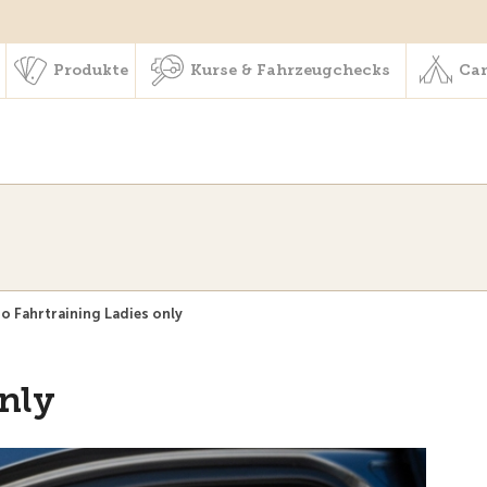
schaft & Leistungen
Produkte
Kurse & Fahrzeugchecks
Produkte
Kurse & Fahrzeugchecks
Cam
o Fahrtraining Ladies only
only