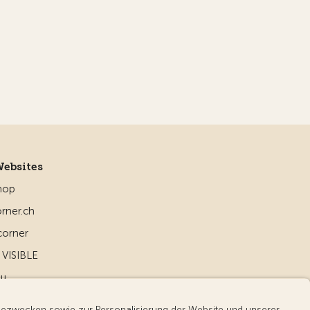
Websites
hop
rner.ch
corner
VISIBLE
ou
d