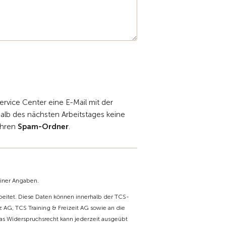
Service Center eine E-Mail mit der
halb des nächsten Arbeitstages keine
 Ihren
Spam-Ordner
.
einer Angaben.
itet. Diese Daten können innerhalb der TCS-
 AG, TCS Training & Freizeit AG sowie an die
as Widerspruchsrecht kann jederzeit ausgeübt