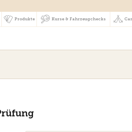
schaft & Leistungen
Produkte
Kurse & Fahrzeugchecks
Produkte
Kurse & Fahrzeugchecks
Cam
Prüfung