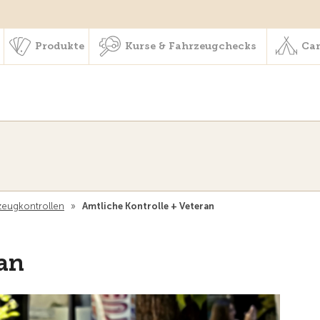
schaft & Leistungen
Produkte
Kurse & Fahrzeugchecks
Produkte
Kurse & Fahrzeugchecks
Cam
zeugkontrollen
»
Amtliche Kontrolle + Veteran
ran