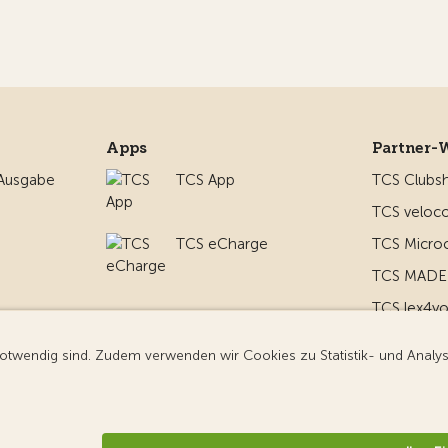
Apps
Partner-
 Ausgabe
TCS App
TCS Clubs
TCS veloco
TCS eCharge
TCS Micro
TCS MADE 
TCS lex4y
nd um
TCS MyMe
g