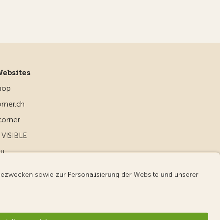
Websites
hop
rner.ch
corner
VISIBLE
ou
d