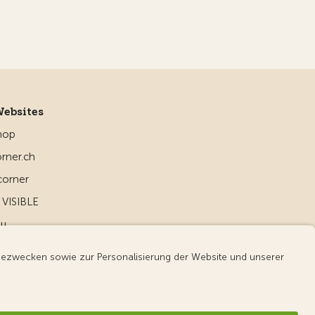
Websites
hop
rner.ch
corner
VISIBLE
ou
d