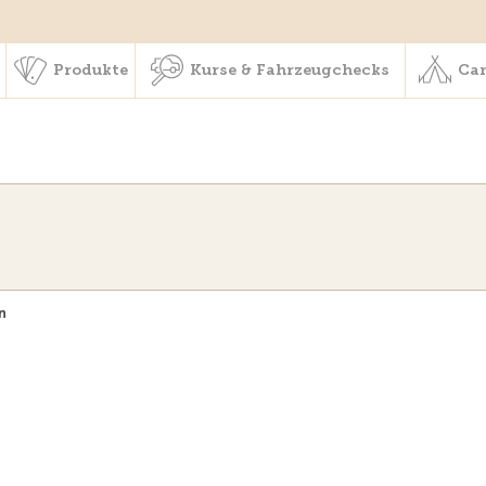
schaft & Leistungen
Produkte
Kurse & Fahrzeugchecks
Produkte
Kurse & Fahrzeugchecks
Cam
n