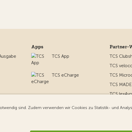
Apps
Partner-
 Ausgabe
TCS App
TCS Clubs
TCS veloco
TCS eCharge
TCS Micro
TCS MADE 
TCS lex4y
nd um
TCS MyMe
g