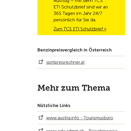
Ausflug – mit dem TCS
ETI Schutzbrief sind wir an
365 Tagen im Jahr 24/7
persönlich für Sie da.
Zum TCS ETI Schutzbrief »
Benzinpreisvergleich in Österreich
spritpreisrechner.at
Mehr zum Thema
Nützliche Links
www.austria.info - Tourismusbüro