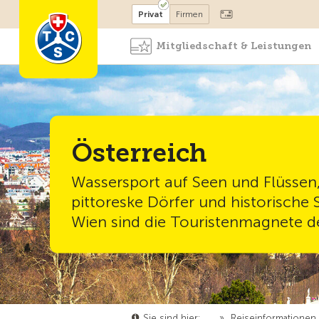
Mitglied werden
Mitglied
Privat
Firmen
Mitgliedschaft & Leistungen
Österreich
Wassersport auf Seen und Flüssen,
pittoreske Dörfer und historische 
Wien sind die Touristenmagnete d
Sie sind hier:
…
»
Reiseinformationen