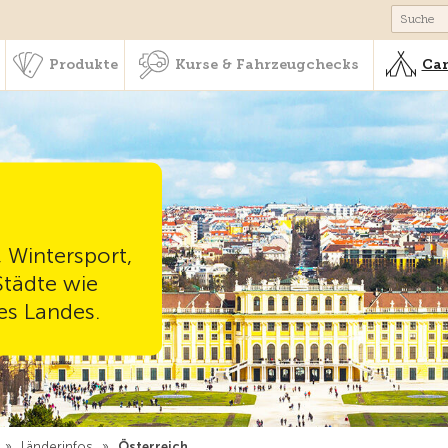
schaft & Leistungen
Produkte
Kurse & Fahrzeugchecks
Produkte
Kurse & Fahrzeugchecks
Cam
 Wintersport,
Städte wie
es Landes.
»
Länderinfos
»
Österreich