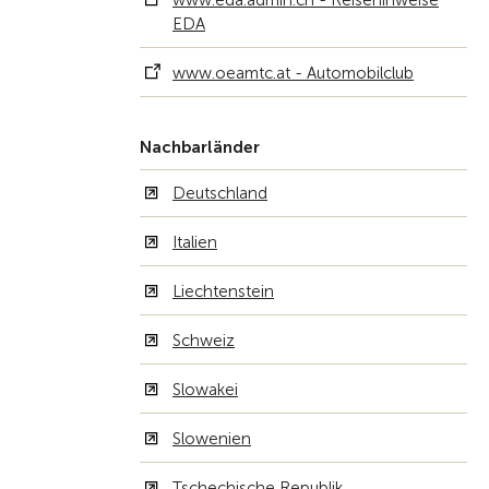
www.eda.admin.ch - Reisehinweise
EDA
www.oeamtc.at - Automobilclub
Nachbarländer
Deutschland
Italien
Liechtenstein
Schweiz
Slowakei
Slowenien
Tschechische Republik