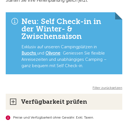
Starten Sie Ihre Ferienplanung gleich jetzt.
Neu: Self Check-in in
der Winter- &
Zwischensaison
Exklusiv auf unseren Campingplätzen in
Buochs
und
Olivone
: Geniessen Sie flexible
Anreisezeiten und unabhängiges Camping –
ganz bequem mit Self Check-in.
Filter zurücksetzen
Verfügbarkeit prüfen
Preise und Verfügbarkeit ohne Gewähr. Exkl. Taxen.