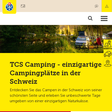
Mitglied werden
Mitgliedschaft & Leistungen
Produkte
Kurse & Fahrzeugchecks
Camping & Reisen
Test, Sicherheit & Gesundheit
TCS Camping - einzigartige
Campingplätze in der
Schweiz
Entdecken Sie das Campen in der Schweiz von seiner
schönsten Seite und erleben Sie unbeschwerte Tage
umgeben von einer einzigartigen Naturkulisse.